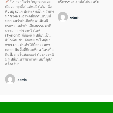
"เขาว่ากันว่า 'หมูกระทะจะ
บริการของเราต่อไปนะครับ
เยียวยาทุกสิ่ง' แต่พอยิ่งได้มานั่ง
คีบหมูร้อนๆ ปะทะลมเย็นๆ ริมทุ่ง
นาช่วงพระอาทิตย์ตกดินแบบนี้
admin
บอกเลยว่ามันคือที่สุด! เสียงจี่
กระทะ เคล้ากับเสียงธรรมชาติ
บรรยากาศช่วงทไวไลท์
(Twilight) ที่ท้องฟ้าเปลี่ยนเป็น
สีน้ำเงินเข้ม ตัดกับแสงไฟอุ่นๆ
จากเตา... มันทำให้มื้อธรรมดา
กลายเป็นมื้อที่พิเศษที่สุด ใครเบื่อ
กินปิ้งย่างในห้องแอร์ ต้องลองหนี
มาเปลี่ยนบรรยากาศแบบนี้ดูสัก
ครั้งครับ"
admin